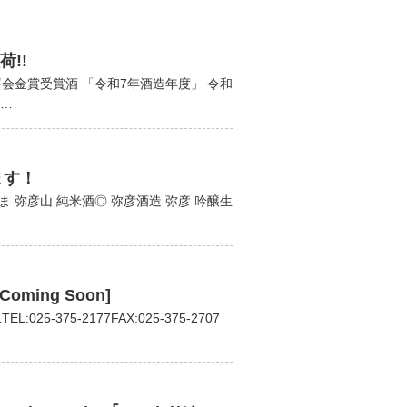
!!
評会金賞受賞酒 「令和7年酒造年度」 令和
出…
ます！
ま 弥彦山 純米酒◎ 弥彦酒造 弥彦 吟醸生
ming Soon]
-375-2177FAX:025-375-2707