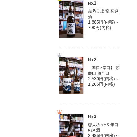
1
No.
越乃景虎 龍 普通
酒
1,885円(内税)～
790円(内税)
2
No.
【辛口×辛口】 麒
麟山 超辛口
2,530円(内税)～
1,265円(内税)
3
No.
想天坊 外伝 辛口
純米酒
2,495円(内税)～