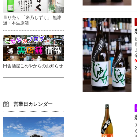
量り売り 「米乃しずく」 無濾
過・本生原酒
田舎酒屋こめやからのお知らせ
営業日カレンダー