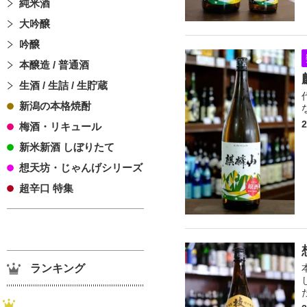
純米酒
大吟醸
吟醸
本醸造 / 普通酒
生酒 / 生詰 / 生貯蔵
新潟の本格焼酎
梅酒・リキュール
新米新酒 しぼりたて
想天坊・じゃんげシリーズ
超辛口 特集
ランキング