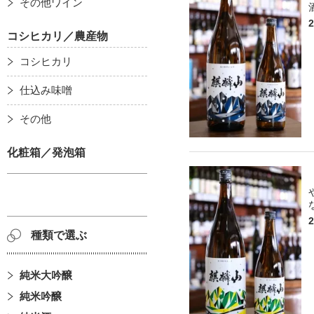
その他ワイン
コシヒカリ／農産物
コシヒカリ
仕込み味噌
その他
化粧箱／発泡箱
種類で選ぶ
純米大吟醸
純米吟醸