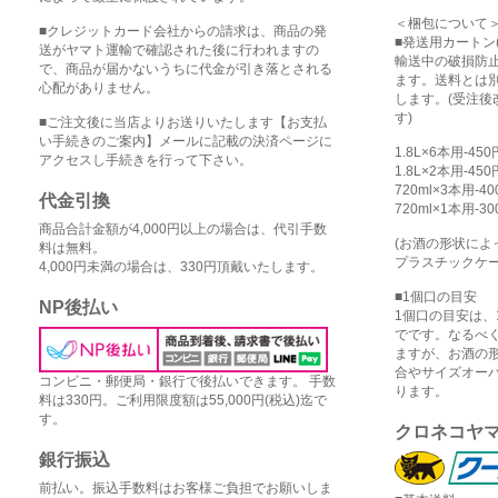
＜梱包について
■クレジットカード会社からの請求は、商品の発
■発送用カートン
送がヤマト運輸で確認された後に行われますの
輸送中の破損防
で、商品が届かないうちに代金が引き落とされる
ます。送料とは
心配がありません。
します。(受注
す)
■ご注文後に当店よりお送りいたします【お支払
い手続きのご案内】メールに記載の決済ページに
1.8L×6本用-45
アクセスし手続きを行って下さい。
1.8L×2本用-45
720ml×3本用-4
代金引換
720ml×1本用-3
商品合計金額が4,000円以上の場合は、代引手数
(お酒の形状に
料は無料。
プラスチックケー
4,000円未満の場合は、330円頂戴いたします。
■1個口の目安
NP後払い
1個口の目安は、1
でです。なるべ
ますが、お酒の
合やサイズオー
コンビニ・郵便局・銀行で後払いできます。 手数
ります。
料は330円。ご利用限度額は55,000円(税込)迄で
す。
クロネコヤ
銀行振込
前払い。振込手数料はお客様ご負担でお願いしま