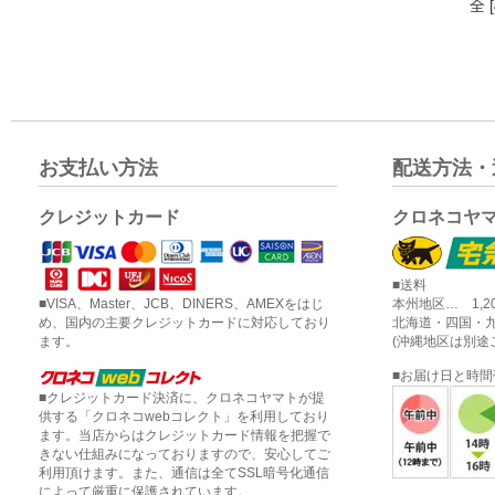
全 
お支払い方法
配送方法・
クレジットカード
クロネコヤ
■送料
■VISA、Master、JCB、DINERS、AMEXをはじ
本州地区… 1,2
め、国内の主要クレジットカードに対応しており
北海道・四国・九
ます。
(沖縄地区は別途
■お届け日と時
■クレジットカード決済に、クロネコヤマトが提
供する「クロネコwebコレクト」を利用しており
ます。当店からはクレジットカード情報を把握で
きない仕組みになっておりますので、安心してご
利用頂けます。また、通信は全てSSL暗号化通信
によって厳重に保護されています。