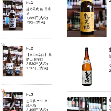
1
No.
越乃景虎 龍 普通
酒
1,885円(内税)～
790円(内税)
2
No.
【辛口×辛口】 麒
麟山 超辛口
2,530円(内税)～
1,265円(内税)
3
No.
想天坊 外伝 辛口
純米酒
2,495円(内税)～