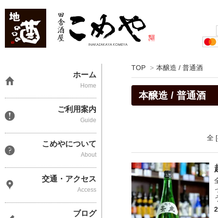
TOP
>
本醸造 / 普通酒
ホーム
Home
本醸造 / 普通酒
ご利用案内
Guide
全 
こめやについて
About
交通・アクセス
Access
ブログ