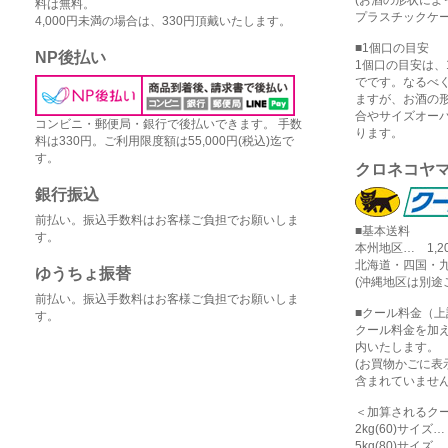
料は無料。
プラスチックケー
4,000円未満の場合は、330円頂戴いたします。
■1個口の目安
NP後払い
1個口の目安は、1
でです。なるべ
ますが、お酒の
合やサイズオー
コンビニ・郵便局・銀行で後払いできます。 手数
ります。
料は330円。ご利用限度額は55,000円(税込)迄で
す。
クロネコヤ
銀行振込
前払い。振込手数料はお客様ご負担でお願いしま
■基本送料
す。
本州地区… 1,2
北海道・四国・九
ゆうちょ振替
(沖縄地区は別途
前払い。振込手数料はお客様ご負担でお願いしま
■クール料金（
す。
クール料金を加
内いたします。
(お買物かごに
含まれていません
＜加算されるク
2kg(60)サイズ
5kg(80)サイズ