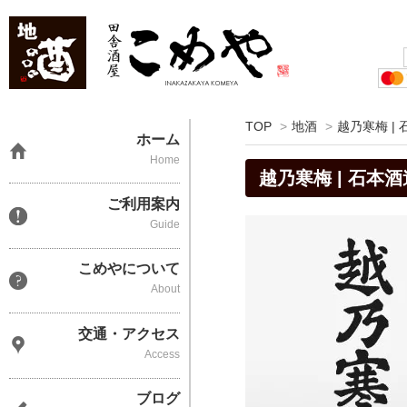
TOP
>
地酒
>
越乃寒梅 |
ホーム
Home
越乃寒梅 | 石本酒
ご利用案内
Guide
こめやについて
About
交通・アクセス
Access
ブログ