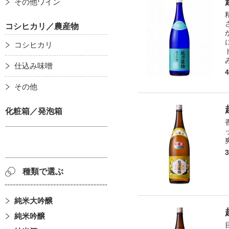
その他ワイン
コシヒカリ／農産物
コシヒカリ
仕込み味噌
その他
化粧箱／発泡箱
種類で選ぶ
純米大吟醸
純米吟醸