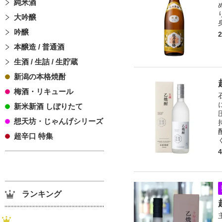
純米酒
大吟醸
吟醸
本醸造 / 普通酒
生酒 / 生詰 / 生貯蔵
新潟の本格焼酎
梅酒・リキュール
新米新酒 しぼりたて
想天坊・じゃんげシリーズ
超辛口 特集
ランキング