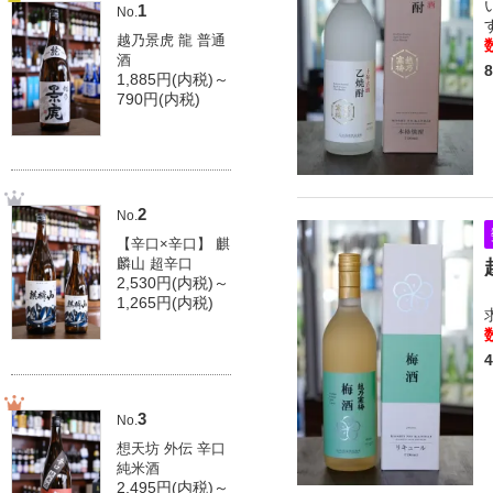
1
No.
越乃景虎 龍 普通
酒
1,885円(内税)～
790円(内税)
2
No.
【辛口×辛口】 麒
麟山 超辛口
2,530円(内税)～
1,265円(内税)
3
No.
想天坊 外伝 辛口
純米酒
2,495円(内税)～