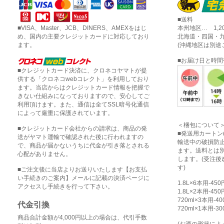
■送料
■VISA、Master、JCB、DINERS、AMEXをはじ
本州地区… 1,2
め、国内の主要クレジットカードに対応しており
北海道・四国・九
ます。
(沖縄地区は別途
■お届け日と時
■クレジットカード決済に、クロネコヤマトが提
供する「クロネコwebコレクト」を利用しており
ます。当店からはクレジットカード情報を把握で
きない仕組みになっておりますので、安心してご
利用頂けます。また、通信は全てSSL暗号化通信
によって厳重に保護されています。
＜梱包について
■クレジットカード会社からの請求は、商品の発
■発送用カートン
送がヤマト運輸で確認された後に行われますの
輸送中の破損防
で、商品が届かないうちに代金が引き落とされる
ます。送料とは
心配がありません。
します。(受注
す)
■ご注文後に当店よりお送りいたします【お支払
い手続きのご案内】メールに記載の決済ページに
1.8L×6本用-45
アクセスし手続きを行って下さい。
1.8L×2本用-45
720ml×3本用-4
代金引換
720ml×1本用-3
商品合計金額が4,000円以上の場合は、代引手数
(お酒の形状に