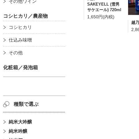
その他ワイン
SAKEYELL (雪男
サケエール) 720ml
コシヒカリ／農産物
1,650円(内税)
越乃
コシヒカリ
2,
仕込み味噌
その他
化粧箱／発泡箱
種類で選ぶ
純米大吟醸
純米吟醸