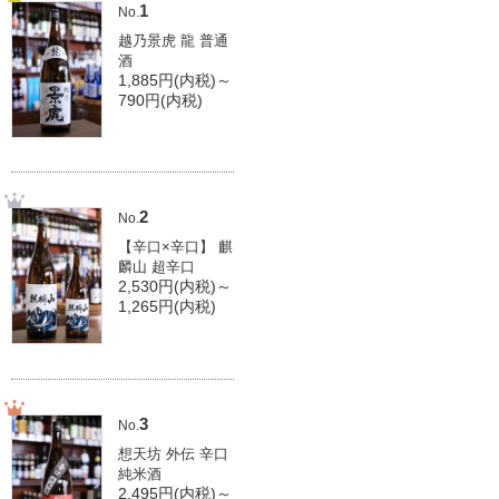
1
No.
越乃景虎 龍 普通
酒
1,885円(内税)～
790円(内税)
2
No.
【辛口×辛口】 麒
麟山 超辛口
2,530円(内税)～
1,265円(内税)
3
No.
想天坊 外伝 辛口
純米酒
2,495円(内税)～