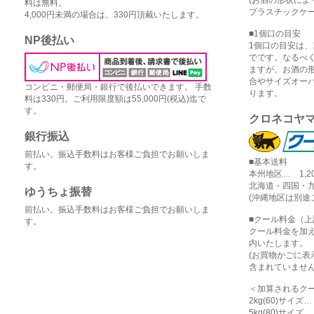
料は無料。
プラスチックケー
4,000円未満の場合は、330円頂戴いたします。
■1個口の目安
NP後払い
1個口の目安は、1
でです。なるべ
ますが、お酒の
合やサイズオー
コンビニ・郵便局・銀行で後払いできます。 手数
ります。
料は330円。ご利用限度額は55,000円(税込)迄で
す。
クロネコヤ
銀行振込
前払い。振込手数料はお客様ご負担でお願いしま
■基本送料
す。
本州地区… 1,2
北海道・四国・九
ゆうちょ振替
(沖縄地区は別途
前払い。振込手数料はお客様ご負担でお願いしま
■クール料金（
す。
クール料金を加
内いたします。
(お買物かごに
含まれていません
＜加算されるク
2kg(60)サイズ
5kg(80)サイズ