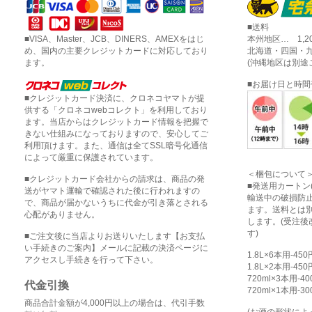
■送料
■VISA、Master、JCB、DINERS、AMEXをはじ
本州地区… 1,2
め、国内の主要クレジットカードに対応しており
北海道・四国・九
ます。
(沖縄地区は別途
■お届け日と時
■クレジットカード決済に、クロネコヤマトが提
供する「クロネコwebコレクト」を利用しており
ます。当店からはクレジットカード情報を把握で
きない仕組みになっておりますので、安心してご
利用頂けます。また、通信は全てSSL暗号化通信
によって厳重に保護されています。
＜梱包について
■クレジットカード会社からの請求は、商品の発
■発送用カートン
送がヤマト運輸で確認された後に行われますの
輸送中の破損防
で、商品が届かないうちに代金が引き落とされる
ます。送料とは
心配がありません。
します。(受注
す)
■ご注文後に当店よりお送りいたします【お支払
い手続きのご案内】メールに記載の決済ページに
1.8L×6本用-45
アクセスし手続きを行って下さい。
1.8L×2本用-45
720ml×3本用-4
代金引換
720ml×1本用-3
商品合計金額が4,000円以上の場合は、代引手数
(お酒の形状に