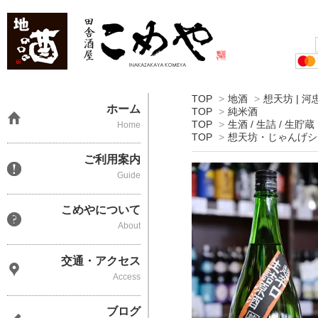
TOP
>
地酒
>
想天坊 | 河
ホーム
TOP
>
純米酒
TOP
>
生酒 / 生詰 / 生貯蔵
Home
TOP
>
想天坊・じゃんげシ
ご利用案内
Guide
こめやについて
About
交通・アクセス
Access
ブログ