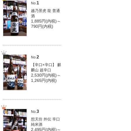
1
No.
越乃景虎 龍 普通
酒
1,885円(内税)～
790円(内税)
2
No.
【辛口×辛口】 麒
麟山 超辛口
2,530円(内税)～
1,265円(内税)
3
No.
想天坊 外伝 辛口
純米酒
2,495円(内税)～