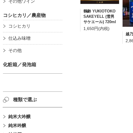
その他ワイン
鶴齢 YUKIOTOKO
コシヒカリ／農産物
SAKEYELL (雪男
サケエール) 720ml
コシヒカリ
1,650円(内税)
越乃
仕込み味噌
2,
その他
化粧箱／発泡箱
種類で選ぶ
純米大吟醸
純米吟醸