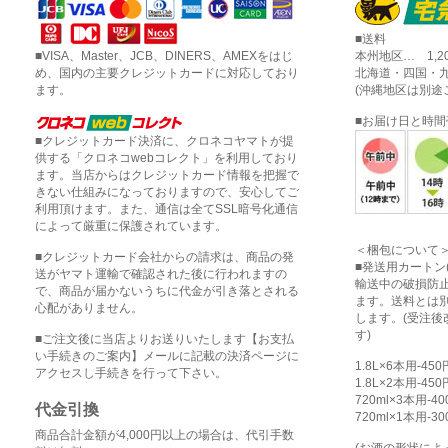
■送料
■VISA、Master、JCB、DINERS、AMEXをはじ
本州地区… 1,2
め、国内の主要クレジットカードに対応しており
北海道・四国・九
ます。
(沖縄地区は別途
■お届け日と時
■クレジットカード決済に、クロネコヤマトが提
供する「クロネコwebコレクト」を利用しており
ます。当店からはクレジットカード情報を把握で
きない仕組みになっておりますので、安心してご
利用頂けます。また、通信は全てSSL暗号化通信
によって厳重に保護されています。
＜梱包について
■クレジットカード会社からの請求は、商品の発
■発送用カートン
送がヤマト運輸で確認された後に行われますの
輸送中の破損防
で、商品が届かないうちに代金が引き落とされる
ます。送料とは
心配がありません。
します。(受注
す)
■ご注文後に当店よりお送りいたします【お支払
い手続きのご案内】メールに記載の決済ページに
1.8L×6本用-45
アクセスし手続きを行って下さい。
1.8L×2本用-45
720ml×3本用-4
代金引換
720ml×1本用-3
商品合計金額が4,000円以上の場合は、代引手数
(お酒の形状に