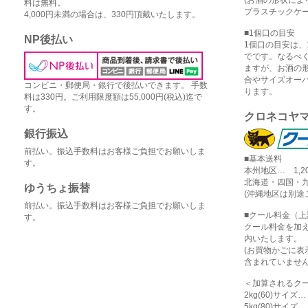
料は無料。
プラスチックケー
4,000円未満の場合は、330円頂戴いたします。
■1個口の目安
NP後払い
1個口の目安は、1
でです。なるべ
ますが、お酒の
合やサイズオー
コンビニ・郵便局・銀行で後払いできます。 手数
ります。
料は330円。ご利用限度額は55,000円(税込)迄で
す。
クロネコヤ
銀行振込
前払い。振込手数料はお客様ご負担でお願いしま
■基本送料
す。
本州地区… 1,2
北海道・四国・九
ゆうちょ振替
(沖縄地区は別途
前払い。振込手数料はお客様ご負担でお願いしま
■クール料金（
す。
クール料金を加
内いたします。
(お買物かごに
含まれていません
＜加算されるク
2kg(60)サイズ
5kg(80)サイズ