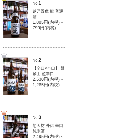
1
No.
越乃景虎 龍 普通
酒
1,885円(内税)～
790円(内税)
2
No.
【辛口×辛口】 麒
麟山 超辛口
2,530円(内税)～
1,265円(内税)
3
No.
想天坊 外伝 辛口
純米酒
2,495円(内税)～