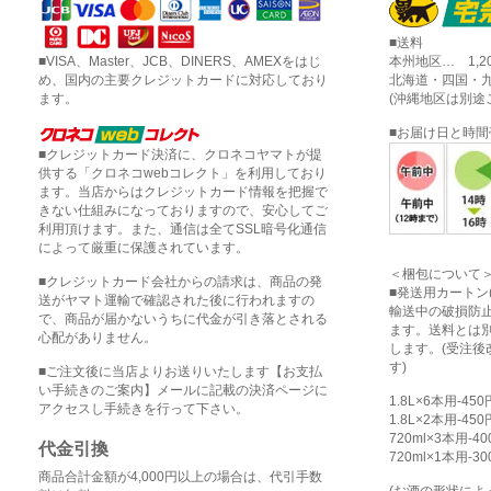
■送料
■VISA、Master、JCB、DINERS、AMEXをはじ
本州地区… 1,2
め、国内の主要クレジットカードに対応しており
北海道・四国・九
ます。
(沖縄地区は別途
■お届け日と時
■クレジットカード決済に、クロネコヤマトが提
供する「クロネコwebコレクト」を利用しており
ます。当店からはクレジットカード情報を把握で
きない仕組みになっておりますので、安心してご
利用頂けます。また、通信は全てSSL暗号化通信
によって厳重に保護されています。
＜梱包について
■クレジットカード会社からの請求は、商品の発
■発送用カートン
送がヤマト運輸で確認された後に行われますの
輸送中の破損防
で、商品が届かないうちに代金が引き落とされる
ます。送料とは
心配がありません。
します。(受注
す)
■ご注文後に当店よりお送りいたします【お支払
い手続きのご案内】メールに記載の決済ページに
1.8L×6本用-45
アクセスし手続きを行って下さい。
1.8L×2本用-45
720ml×3本用-4
代金引換
720ml×1本用-3
商品合計金額が4,000円以上の場合は、代引手数
(お酒の形状に