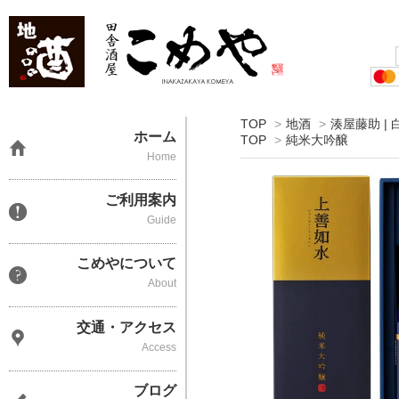
TOP
>
地酒
>
湊屋藤助 |
ホーム
TOP
>
純米大吟醸
Home
ご利用案内
Guide
こめやについて
About
交通・アクセス
Access
ブログ