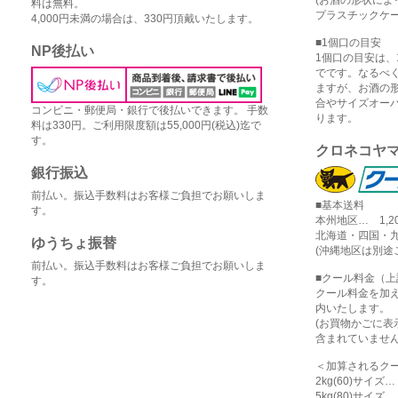
料は無料。
プラスチックケー
4,000円未満の場合は、330円頂戴いたします。
■1個口の目安
NP後払い
1個口の目安は、1
でです。なるべ
ますが、お酒の
合やサイズオー
コンビニ・郵便局・銀行で後払いできます。 手数
ります。
料は330円。ご利用限度額は55,000円(税込)迄で
す。
クロネコヤ
銀行振込
前払い。振込手数料はお客様ご負担でお願いしま
■基本送料
す。
本州地区… 1,2
北海道・四国・九
ゆうちょ振替
(沖縄地区は別途
前払い。振込手数料はお客様ご負担でお願いしま
■クール料金（
す。
クール料金を加
内いたします。
(お買物かごに
含まれていません
＜加算されるク
2kg(60)サイズ
5kg(80)サイズ