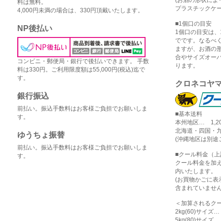
料は無料。
プラスチックケー
4,000円未満の場合は、330円頂戴いたします。
■1個口の目安
NP後払い
1個口の目安は、1
でです。なるべ
ますが、お酒の
合やサイズオー
コンビニ・郵便局・銀行で後払いできます。 手数
ります。
料は330円。ご利用限度額は55,000円(税込)迄で
す。
クロネコヤ
銀行振込
前払い。振込手数料はお客様ご負担でお願いしま
■基本送料
す。
本州地区… 1,2
北海道・四国・九
ゆうちょ振替
(沖縄地区は別途
前払い。振込手数料はお客様ご負担でお願いしま
■クール料金（
す。
クール料金を加
内いたします。
(お買物かごに
含まれていません
＜加算されるク
2kg(60)サイズ
5kg(80)サイズ