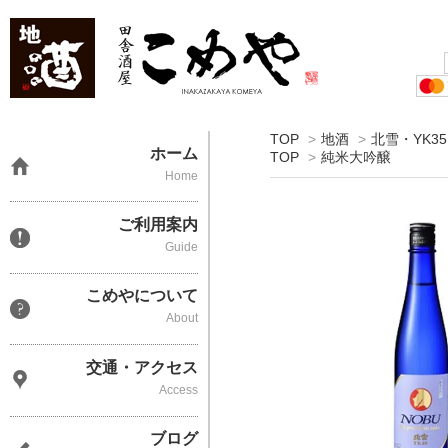
TOP
>
地酒
>
北雪・YK35
ホーム
TOP
>
純米大吟醸
Home
ご利用案内
Guide
こめやについて
About
交通・アクセス
Access
ブログ