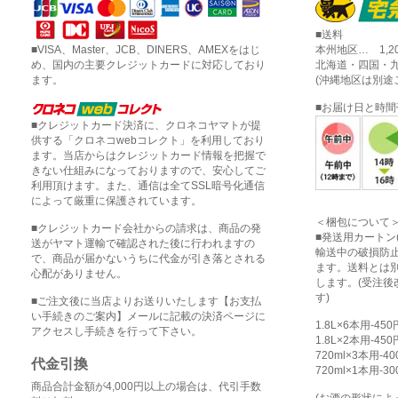
■送料
■VISA、Master、JCB、DINERS、AMEXをはじ
本州地区… 1,2
め、国内の主要クレジットカードに対応しており
北海道・四国・九
ます。
(沖縄地区は別途
■お届け日と時
■クレジットカード決済に、クロネコヤマトが提
供する「クロネコwebコレクト」を利用しており
ます。当店からはクレジットカード情報を把握で
きない仕組みになっておりますので、安心してご
利用頂けます。また、通信は全てSSL暗号化通信
によって厳重に保護されています。
＜梱包について
■クレジットカード会社からの請求は、商品の発
■発送用カートン
送がヤマト運輸で確認された後に行われますの
輸送中の破損防
で、商品が届かないうちに代金が引き落とされる
ます。送料とは
心配がありません。
します。(受注
す)
■ご注文後に当店よりお送りいたします【お支払
い手続きのご案内】メールに記載の決済ページに
1.8L×6本用-45
アクセスし手続きを行って下さい。
1.8L×2本用-45
720ml×3本用-4
代金引換
720ml×1本用-3
商品合計金額が4,000円以上の場合は、代引手数
(お酒の形状に