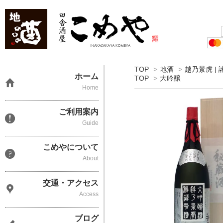
TOP
>
地酒
>
越乃景虎 |
ホーム
TOP
>
大吟醸
Home
ご利用案内
Guide
こめやについて
About
交通・アクセス
Access
ブログ