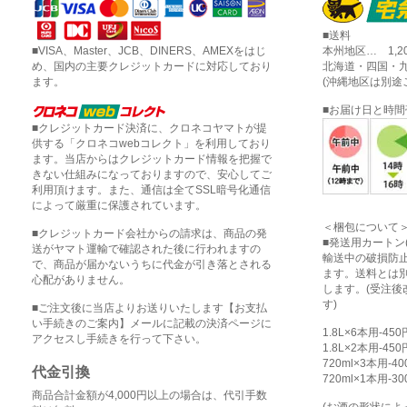
■送料
■VISA、Master、JCB、DINERS、AMEXをはじ
本州地区… 1,2
め、国内の主要クレジットカードに対応しており
北海道・四国・九
ます。
(沖縄地区は別途
■お届け日と時
■クレジットカード決済に、クロネコヤマトが提
供する「クロネコwebコレクト」を利用しており
ます。当店からはクレジットカード情報を把握で
きない仕組みになっておりますので、安心してご
利用頂けます。また、通信は全てSSL暗号化通信
によって厳重に保護されています。
＜梱包について
■クレジットカード会社からの請求は、商品の発
■発送用カートン
送がヤマト運輸で確認された後に行われますの
輸送中の破損防
で、商品が届かないうちに代金が引き落とされる
ます。送料とは
心配がありません。
します。(受注
す)
■ご注文後に当店よりお送りいたします【お支払
い手続きのご案内】メールに記載の決済ページに
1.8L×6本用-45
アクセスし手続きを行って下さい。
1.8L×2本用-45
720ml×3本用-4
代金引換
720ml×1本用-3
商品合計金額が4,000円以上の場合は、代引手数
(お酒の形状に