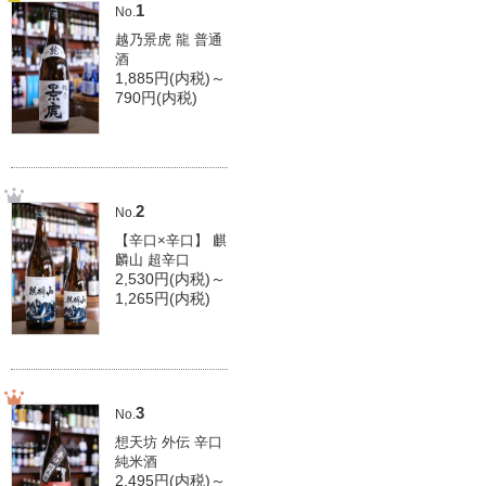
1
No.
越乃景虎 龍 普通
酒
1,885円(内税)～
790円(内税)
2
No.
【辛口×辛口】 麒
麟山 超辛口
2,530円(内税)～
1,265円(内税)
3
No.
想天坊 外伝 辛口
純米酒
2,495円(内税)～