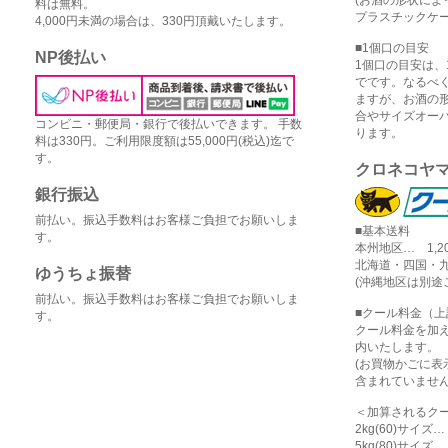
料は無料。
プラスチックケー
4,000円未満の場合は、330円頂戴いたします。
■1個口の目安
NP後払い
1個口の目安は、1
でです。なるべ
ますが、お酒の
合やサイズオー
コンビニ・郵便局・銀行で後払いできます。 手数
ります。
料は330円。ご利用限度額は55,000円(税込)迄で
す。
クロネコヤ
銀行振込
前払い。振込手数料はお客様ご負担でお願いしま
■基本送料
す。
本州地区… 1,2
北海道・四国・九
ゆうちょ振替
(沖縄地区は別途
前払い。振込手数料はお客様ご負担でお願いしま
■クール料金（
す。
クール料金を加
内いたします。
(お買物かごに
含まれていません
＜加算されるク
2kg(60)サイズ
5kg(80)サイズ